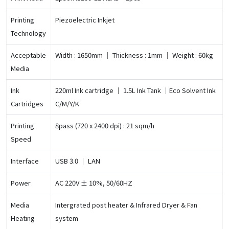
Printing
Piezoelectric Inkjet
Technology
Acceptable
Width : 1650mm ｜ Thickness : 1mm ｜ Weight : 60kg
Media
Ink
220ml Ink cartridge ｜ 1.5L Ink Tank ｜Eco Solvent Ink
Cartridges
C/M/Y/K
Printing
8pass (720 x 2400 dpi) : 21 sqm/h
Speed
Interface
USB 3.0 ｜ LAN
Power
AC 220V ± 10%, 50/60HZ
Media
Intergrated post heater & Infrared Dryer & Fan
Heating
system