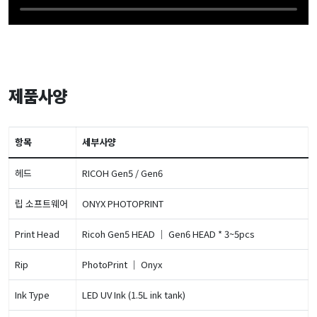
제품사양
항목
세부사양
헤드
RICOH Gen5 / Gen6
립 소프트웨어
ONYX PHOTOPRINT
Print Head
Ricoh Gen5 HEAD ｜ Gen6 HEAD * 3~5pcs
Rip
PhotoPrint ｜ Onyx
Ink Type
LED UV Ink (1.5L ink tank)