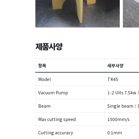
제품사양
항목
세부사양
Model
TK4S
Vacuum Pump
1-2 Uits 7.5kw
Beam
Single beam｜D
Max cutting speed
1500mm/s
Cutting accuracy
0.1mm