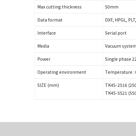
Max cutting thickness
50mm
Data format
DXF, HPGL, PLT,
Interface
Serial port
Media
Vacuum syste
Power
Single phase 
Operating environment
Temperature :
SIZE (mm)
TK4S-2516 (25
TK4S-5521 (55