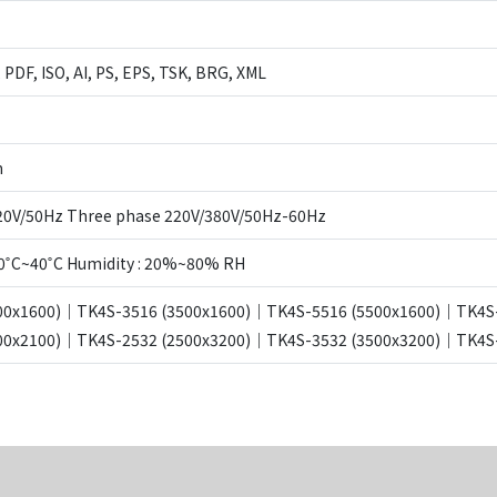
 PDF, ISO, AI, PS, EPS, TSK, BRG, XML
m
220V/50Hz Three phase 220V/380V/50Hz-60Hz
 0˚C~40˚C Humidity : 20%~80% RH
00x1600)｜TK4S-3516 (3500x1600)｜TK4S-5516 (5500x1600)｜TK4S
00x2100)｜TK4S-2532 (2500x3200)｜TK4S-3532 (3500x3200)｜TK4S-