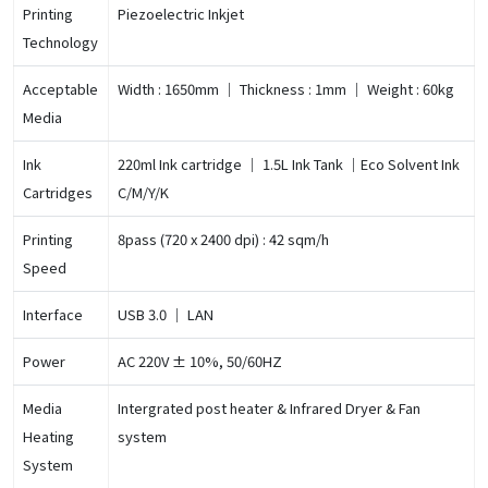
Printing
Piezoelectric Inkjet
Technology
Acceptable
Width : 1650mm ｜ Thickness : 1mm ｜ Weight : 60kg
Media
Ink
220ml Ink cartridge ｜ 1.5L Ink Tank ｜Eco Solvent Ink
Cartridges
C/M/Y/K
Printing
8pass (720 x 2400 dpi) : 42 sqm/h
Speed
Interface
USB 3.0 ｜ LAN
Power
AC 220V ± 10%, 50/60HZ
Media
Intergrated post heater & Infrared Dryer & Fan
Heating
system
System