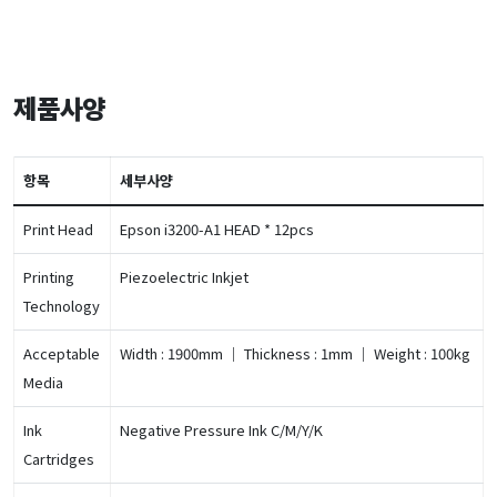
제품사양
항목
세부사양
Print Head
Epson i3200-A1 HEAD * 12pcs
Printing
Piezoelectric Inkjet
Technology
Acceptable
Width : 1900mm ｜ Thickness : 1mm ｜ Weight : 100kg
Media
Ink
Negative Pressure Ink C/M/Y/K
Cartridges