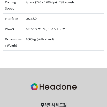
Printing
2pass (720 x 1200 dpi) : 298 sqm/h
Speed
Interface
USB 3.0
Power
AC 220V ± 5%, 16A 50HZ ± 1
Dimensions
1060kg (With stand)
/ Weight
주식회사 헤드원