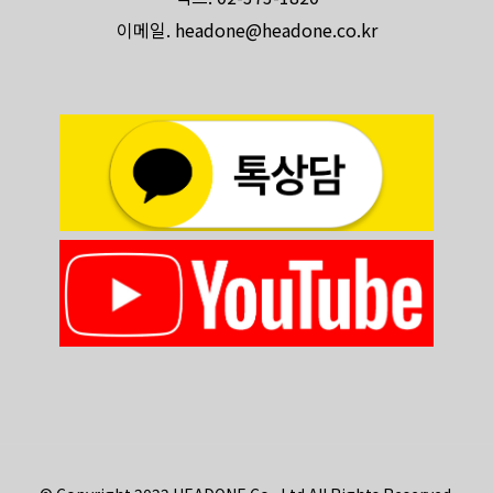
이메일. headone@headone.co.kr