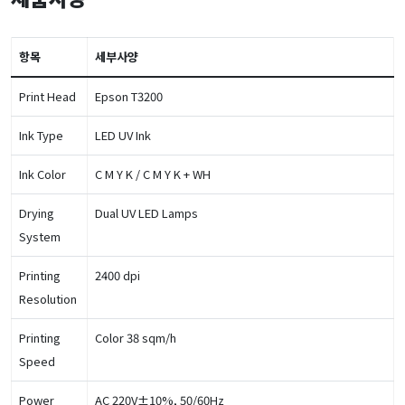
항목
세부사양
Print Head
Epson T3200
Ink Type
LED UV Ink
Ink Color
C M Y K / C M Y K + WH
Drying
Dual UV LED Lamps
System
Printing
2400 dpi
Resolution
Printing
Color 38 sqm/h
Speed
Power
AC 220V±10%, 50/60Hz